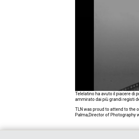
0
Telelatino ha avuto il piacere di
s
ammirato dai più grandi registi 
e
c
TLN was proud to attend to the of
o
Palma,Director of Photography wh
n
d
s
o
f