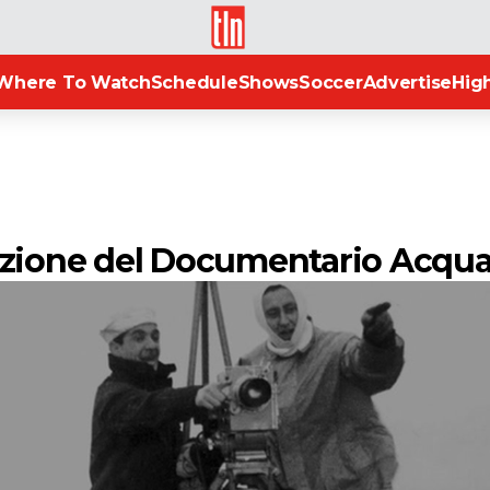
TLN
Where To Watch
Schedule
Shows
Soccer
Advertise
High
azione del Documentario Acqu