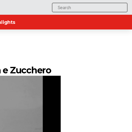
Search
for:
lights
a e Zucchero