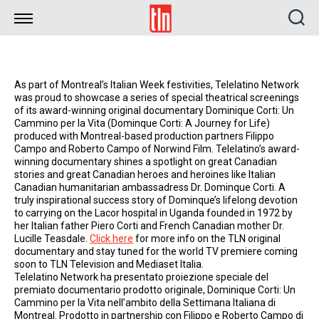
TLN
As part of Montreal’s Italian Week festivities, Telelatino Network
was proud to showcase a series of special theatrical screenings
of its award-winning original documentary Dominique Corti: Un
Cammino per la Vita (Dominque Corti: A Journey for Life)
produced with Montreal-based production partners Filippo
Campo and Roberto Campo of Norwind Film. Telelatino’s award-
winning documentary shines a spotlight on great Canadian
stories and great Canadian heroes and heroines like Italian
Canadian humanitarian ambassadress Dr. Dominque Corti. A
truly inspirational success story of Dominque’s lifelong devotion
to carrying on the Lacor hospital in Uganda founded in 1972 by
her Italian father Piero Corti and French Canadian mother Dr.
Lucille Teasdale.
Click here
for more info on the TLN original
documentary and stay tuned for the world TV premiere coming
soon to TLN Television and Mediaset Italia.
Telelatino Network ha presentato proiezione speciale del
premiato documentario prodotto originale, Dominique Corti: Un
Cammino per la Vita nell’ambito della Settimana Italiana di
Montreal. Prodotto in partnership con Filippo e Roberto Campo di